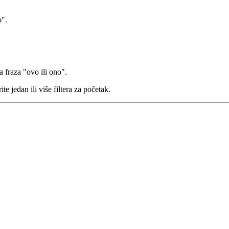
o".
a fraza "ovo ili ono".
te jedan ili više filtera za početak.