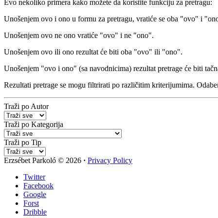
Evo nekoliko primera kako možete da koristite funkciju za pretragu:
Unošenjem
ovo i ono
u formu za pretragu, vratiće se oba "ovo" i "on
Unošenjem
ovo ne ono
vratiće "ovo" i ne "ono".
Unošenjem
ovo ili ono
rezultat će biti oba "ovo" ili "ono".
Unošenjem
"ovo i ono"
(sa navodnicima) rezultat pretrage će biti tačn
Rezultati pretrage se mogu filtrirati po različitim kriterijumima. Odaberi
Traži po Autor
Traži po Kategorija
Traži po Tip
Erzsébet Parkoló
© 2026
·
Privacy Policy
Twitter
Facebook
Google
Forst
Dribble