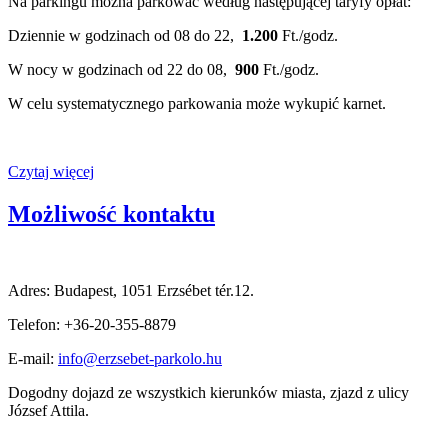
Na parkingu można parkować według następującej taryfy opłat:
Dziennie w godzinach od 08 do 22,
1.200
Ft./godz.
W nocy w godzinach od 22 do 08,
900
Ft./godz.
W celu systematycznego parkowania może wykupić karnet.
Czytaj więcej
Możliwość kontaktu
Adres: Budapest, 1051 Erzsébet tér.12.
Telefon: +36-20-355-8879
E-mail:
info@erzsebet-parkolo.hu
Dogodny dojazd ze wszystkich kierunków miasta, zjazd z ulicy
József Attila.