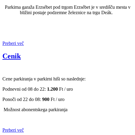
Parkirna garaža Erzsébet pod trgom Erzsébet je v središču mesta v
bližini postaje podzemne železnice na trgu Deák.
Preberi več
Cenik
Cene parkiranja v parkirni hiši so naslednje:
Podnevni od 08 do 22:
1.200
Ft / uro
Ponoči od 22 do 08:
900
Ft / uro
Možnost abonentskega parkiranja
Preberi več