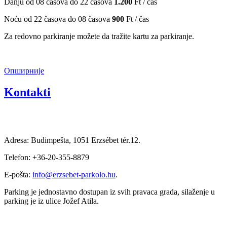
Danju od 08 časova do 22 časova
1.200
Ft / čas
Noću od 22 časova do 08 časova
900
Ft / čas
Za redovno parkiranje možete da tražite kartu za parkiranje.
Опширније
Kontakti
Adresa: Budimpešta, 1051 Erzsébet tér.12.
Telefon: +36-20-355-8879
E-pošta:
info@erzsebet-parkolo.hu
.
Parking je jednostavno dostupan iz svih pravaca grada, silaženje u
parking je iz ulice Jožef Atila.