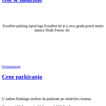
Erzsébet parking ispod trga Erzsébet tér je u srcu grada pored metro
stanice Deák Ferenc tér.
Опширније
Cene parkiranja
U našem Parkingu možete da parkirate po sledećim cenama: