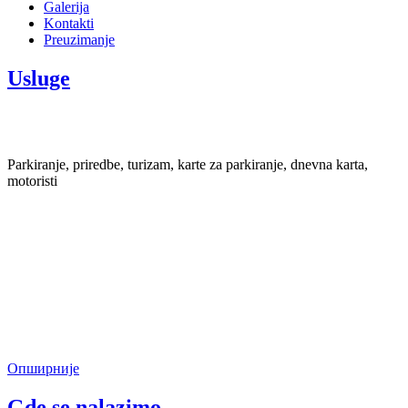
Galerija
Kontakti
Preuzimanje
Usluge
Parkiranje, priredbe, turizam, karte za parkiranje, dnevna karta,
motoristi
Опширније
Gde se nalazimo