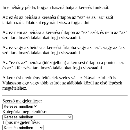
Íme néhány példa, hogyan használhatja a keresés funkciót:
Az
ez és az
beírása a keresési űrlapba az "ez" és az "az" szót
tartalmazó találatokat egyaránt vissza fogja adni.
Az
ez nem az
beírása a keresési űrlapba az "ez" szót, és nem az "az"
szót tartalmazó találatokat fogja visszaadni.
Az
ez vagy az
beírása a keresési űrlapba vagy az "ez", vagy az "az"
szót tartalmazó találatokat fogja visszaadni.
Az
"ez és az"
beírása (idézőjelben) a keresési űrlapba a pontos "ez
és az" kifejezést tartalmazó találatokat fogja visszaadni.
A keresési eredmény feltételek széles választékával szűrhető is.
Válasszon egy vagy több szűrőt az alábbiak közül az első lépések
megtételéhez.
Szerző megjelenítése:
Kategória megjelenítése:
Típus megjelenítése: