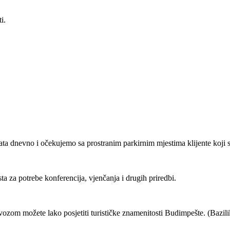
i.
a dnevno i očekujemo sa prostranim parkirnim mjestima klijente koji se
a za potrebe konferencija, vjenčanja i drugih priredbi.
jevozom možete lako posjetiti turističke znamenitosti Budimpešte. (Bazi