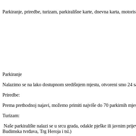
Parkiranje, priredbe, turizam, parkirališne karte, dnevna karta, motorist
Parkiranje
Nalazimo se na lako dostupnom središnjem mjestu, otvoreni smo 24 sat
Priredbe:
Prema prethodnoj najavi, možemo primiti najviše do 70 parkirnih mjest
Turizam:
Naše parkiralište nalazi se u srcu grada, odakle pješke ili javnim pri
Budimska tvrđava, Trg Heroja i tsl.)