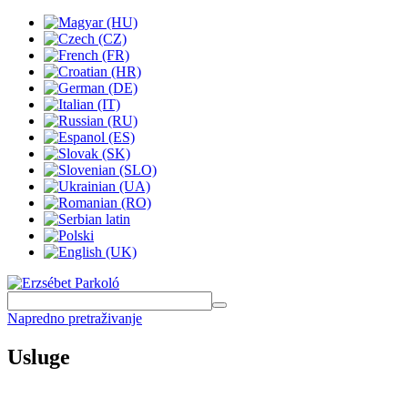
Napredno pretraživanje
Usluge