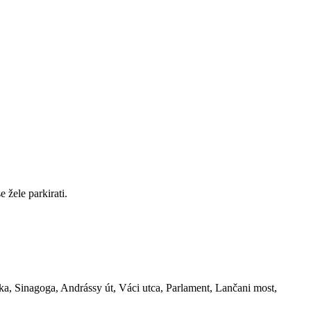
 žele parkirati.
lika, Sinagoga, Andrássy út, Váci utca, Parlament, Lančani most,