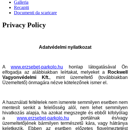
Galleria
Recapiti
Documenti da scaricare
Privacy Policy
Adatvédelmi nyilatkozat
A
www.erzsebet-parkolo.hu
honlap látogatásával Ön
elfogadja az alábbiakban leírtakat, melyeket a
Rockwell
Vagyonvédelmi Kft.
, mint üzemeltető (továbbiakban
Üzemeltető) önmagára nézve kötelezőnek ismer el.
A használati feltételek nem ismerete semmilyen esetben nem
mentesít senkit a felelősség alól, nem lehet semmilyen
hivatkozás alapja, ha azokat megszegte és ebből kifolyólag
a
www.erzsebet-parkolo.hu
portálnak és/vagy
üzemeltetőjének bármilyen természetű kára, vagy hátránya
keletkezik. Ebben az esetben előzetes figyelmeztetést