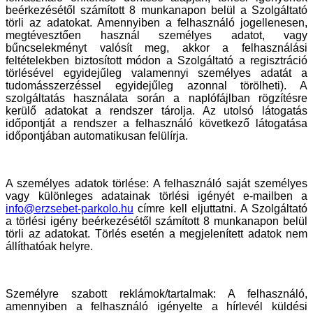
beérkezésétől számított 8 munkanapon belül a Szolgáltató
törli az adatokat. Amennyiben a felhasználó jogellenesen,
megtévesztően használ személyes adatot, vagy
bűncselekményt valósít meg, akkor a felhasználási
feltételekben biztosított módon a Szolgáltató a regisztráció
törlésével egyidejűleg valamennyi személyes adatát a
tudomásszerzéssel egyidejűleg azonnal törölheti). A
szolgáltatás használata során a naplófájlban rögzítésre
kerülő adatokat a rendszer tárolja. Az utolsó látogatás
időpontját a rendszer a felhasználó következő látogatása
időpontjában automatikusan felülírja.
A személyes adatok törlése: A felhasználó saját személyes
vagy különleges adatainak törlési igényét e-mailben a
info@erzsebet-parkolo.hu
címre kell eljuttatni. A Szolgáltató
a törlési igény beérkezésétől számított 8 munkanapon belül
törli az adatokat. Törlés esetén a megjelenített adatok nem
állíthatóak helyre.
Személyre szabott reklámok/tartalmak: A felhasználó,
amennyiben a felhasználó igényelte a hírlevél küldési