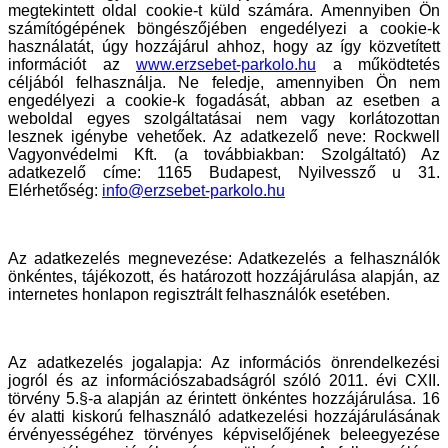
megtekintett oldal cookie-t küld számára. Amennyiben Ön
számítógépének böngészőjében engedélyezi a cookie-k
használatát, úgy hozzájárul ahhoz, hogy az így közvetített
információt az
www.erzsebet-parkolo.hu
a működtetés
céljából felhasználja. Ne feledje, amennyiben Ön nem
engedélyezi a cookie-k fogadását, abban az esetben a
weboldal egyes szolgáltatásai nem vagy korlátozottan
lesznek igénybe vehetőek. Az adatkezelő neve: Rockwell
Vagyonvédelmi Kft. (a továbbiakban: Szolgáltató) Az
adatkezelő címe: 1165 Budapest, Nyilvessző u 31.
Elérhetőség:
info@erzsebet-parkolo.hu
Az adatkezelés megnevezése: Adatkezelés a felhasználók
önkéntes, tájékozott, és határozott hozzájárulása alapján, az
internetes honlapon regisztrált felhasználók esetében.
Az adatkezelés jogalapja: Az információs önrendelkezési
jogról és az információszabadságról szóló 2011. évi CXII.
törvény 5.§-a alapján az érintett önkéntes hozzájárulása. 16
év alatti kiskorú felhasználó adatkezelési hozzájárulásának
érvényességéhez törvényes képviselőjének beleegyezése