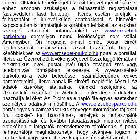
címére.
Oldalunk lehetőséget biztosít hírlevél igénylésére is,
ehhez azonban szükséges a felhasználó regisztrálása
(adatvédelem lásd fentebb)
. Kérés esetén töröljük a
felhasználót a hírlevél-küldő adatbázisból. A hírlevéllel
kapcsolatban is fenntartjuk a korábban leírtakat, az azokban
szereplő adatokért, információkért az
www.erzsebet-
parkolo.hu
semmilyen nemű felelősséget nem vállal.
Amennyiben Ön megadja e-mail címét, postai címét,
telefonszámát, mobilszámát, azzal hozzájárul, hogy a
későbbiekben az
www.erzsebet-parkolo.hu
portál a portállal,
illetve az Üzemeltető tevékenységével összefüggő témában,
elektronikus levél, postai levél útján, továbbá sms vagy
telefonhívás formájában felkeresse. A www.erzsebet-
parkolo.hu-ra való belépéssel számítógépének egyes
paramétereiről, illetve annak IP címéről napló file készül. Az
adatok kizárólag statisztikai célokat szolgálnak, az
Üzemeltető kizárólag a Weboldal fejlesztése érdekében
használja fel őket. Az IP cím és a napló file egyes esetekben
személyes adatnak minősülhet. A
www.erzsebet-parkolo.hu
portál egyes alkalmazásai kis szöveges információs fájlokat,
ún. „cookie”- kat használnak, amelyek a felhasználók
azonosításának és további látogatásának megkönnyítése
érdekében a látogatók merevlemezén tárolódnak. A portál
felhasználója meghatározhatja, hogy kívánja-e fogadni a
cookie-kat vagy sem, illetve kapjon-e értesítést arról, ha a