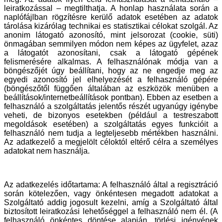
leiratkozással – megtilthatja. A honlap használata során a
naplófájlban rögzítésre kerülő adatok esetében az adatok
tárolása kizárólag technikai es statisztikai célokat szolgál. Az
anonim látogató azonosító, mint jelsorozat (cookie, süti)
önmagában semmilyen módon nem képes az ügyfelet, azaz
a látogatót azonosítani, csak a látogató gépének
felismerésére alkalmas. A felhasználónak módja van a
böngészőjét úgy beállítani, hogy az ne engedje meg az
egyedi azonosító jel elhelyezését a felhasználó gépére
(böngészőtől függően általában az eszközök menüben a
beállítások/internetbeállítások pontban). Ebben az esetben a
felhasználó a szolgáltatás jelentős részét ugyanúgy igénybe
veheti, de bizonyos esetekben (például a testreszabott
megoldások esetében) a szolgáltatás egyes funkcióit a
felhasználó nem tudja a legteljesebb mértékben használni.
Az adatkezelő a megjelölt céloktól eltérő célra a személyes
adatokat nem használja.
Az adatkezelés időtartama: A felhasználó által a regisztráció
során kötelezően, vagy önkéntesen megadott adatokat a
Szolgáltató addig jogosult kezelni, amíg a Szolgáltató által
biztosított leiratkozási lehetőséggel a felhasználó nem él. (A
felhasználó önkéntes döntése alapján, törlési igényének