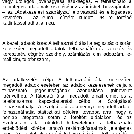
vagy utólagos jóváhagyása szükséges. A felhasználó a
különleges adatainak kezeléséhez az írásbeli hozzájárulást
– az „Adatkezelési szabályzat” elolvasását és elfogadását
követően – az e-mail címére küldött URL-re történő
kattintással adhatja meg.
A kezelt adatok köre: A felhasználó által a regisztráció során
kötelezően megadott adatok:
felhasználó név, vezeték és
keresztnév, cégnév, székhely, számlázási cím, adószám,
e-
mail cím, telefonszám
,
Az adatkezelés célja: A felhasználó által kötelezően
megadott adatok esetében az adatok kezelésének célja a
felhasználó jogosultságának azonosítása (hírlevelet
igényelhet). A látogató által megadott email címet és a
telefonszámot kapcsolattartási célból a Szolgáltató
felhasználhatja. A Szolgáltató valamennyi megadott adatot
felhasználhatja statisztikai célokra, továbbá arra, hogy a
honlap látogatása során a letöltött oldalakon, és az
Szolgáltató által kiküldött hírlevelekben a felhasználó
érdeklődési körébe tartozó reklámok/tartalmak jelenjenek
meg. Az adatok ilyen célú felhasználását a felhasználó –