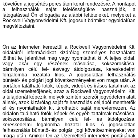
követően a jogsértés peres úton kerül rendezésre. A honlapot
a felhasználók saját felelősségükre használják, a
látogatással Ön elfogadja az alábbi feltételeket, melyeket a
Rockwell Vagyonvédelmi Kft. jogosult bármikor egyoldalúan
megváltoztatni.
Ön az Interneten keresztül a Rockwell Vagyonvédelmi Kft.
oldalairól információkat kizárólag személyes használatra
tölthet le, jeleníthet meg vagy nyomtathat ki. A teljes oldal,
vagy akár egy részének másolása, sokszorosítása,
bármilyen célú fel- és/vagy átdolgozása, kereskedelmi
forgalomba hozatala tilos. A jogosulatlan felhasználás
büntető- és polgári jogi következményeket von maga után. A
portálon található fotók, képek, videók és írásos tartalmak az
oldal üzemeltetőjének, azaz a Rockwell Vagyonvédelmi Kft.
a tulajdonát képezik, melyek szintén szerzői jogvédelem alatt
állnak, azok kizárólag saját felhasználás céljából menthetők
el és nyomtathatók ki, tárolhatók saját merevlemezen. Az
oldalon található fotók, képek és egyéb tartalmak másolása,
sokszorosítása, bármilyen célú fel- és átdolgozása,
kereskedelmi fogalomba hozatal tilos. A jogosulatlan
felhasználás büntető- és polgári jogi következményeket von
maga után. Amikor Ön az Üzemeltető internetes portáljának