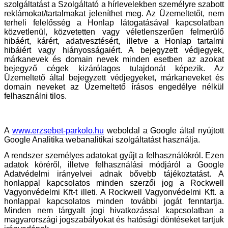
szolgáltatást a Szolgáltató a hírlevelekben személyre szabott
reklámokat/tartalmakat jeleníthet meg. Az Üzemeltetőt, nem
terheli felelősség a Honlap látogatásával kapcsolatban
közvetlenül, közvetetten vagy véletlenszerűen felmerülő
hibáért, kárért, adatvesztésért, illetve a Honlap tartalmi
hibáiért vagy hiányosságaiért. A bejegyzett védjegyek,
márkanevek és domain nevek minden esetben az azokat
bejegyző cégek kizárólagos tulajdonát képezik. Az
Üzemeltető által bejegyzett védjegyeket, márkaneveket és
domain neveket az Üzemeltető írásos engedélye nélkül
felhasználni tilos.
A
www.erzsebet-parkolo.hu
weboldal a Google által nyújtott
Google Analitika webanalitikai szolgáltatást használja.
A rendszer személyes adatokat gyűjt a felhasználókról. Ezen
adatok köréről, illetve felhasználási módjáról a Google
Adatvédelmi irányelvei adnak bővebb tájékoztatást. A
honlappal kapcsolatos minden szerzői jog a Rockwell
Vagyonvédelmi Kft-t illeti. A Rockwell Vagyonvédelmi Kft. a
honlappal kapcsolatos minden további jogát fenntartja.
Minden nem tárgyalt jogi hivatkozással kapcsolatban a
magyarországi jogszabályokat és hatósági döntéseket tartjuk