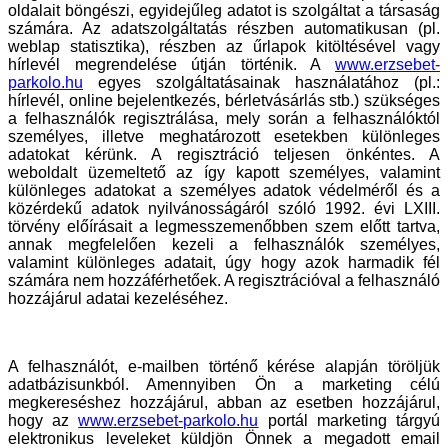
oldalait böngészi, egyidejűleg adatot is szolgáltat a társaság
számára. Az adatszolgáltatás részben automatikusan (pl.
weblap statisztika), részben az űrlapok kitöltésével vagy
hírlevél megrendelése útján történik. A
www.erzsebet-
parkolo.hu
egyes szolgáltatásainak használatához (pl.:
hírlevél, online bejelentkezés, bérletvásárlás stb.) szükséges
a felhasználók regisztrálása, mely során a felhasználóktól
személyes, illetve meghatározott esetekben különleges
adatokat kérünk. A regisztráció teljesen önkéntes. A
weboldalt üzemeltető az így kapott személyes, valamint
különleges adatokat a személyes adatok védelméről és a
közérdekű adatok nyilvánosságáról szóló 1992. évi LXIII.
törvény előírásait a legmesszemenőbben szem előtt tartva,
annak megfelelően kezeli a felhasználók személyes,
valamint különleges adatait, úgy hogy azok harmadik fél
számára nem hozzáférhetőek. A regisztrációval a felhasználó
hozzájárul adatai kezeléséhez.
A felhasználót, e-mailben történő kérése alapján töröljük
adatbázisunkból. Amennyiben Ön a marketing célú
megkereséshez hozzájárul, abban az esetben hozzájárul,
hogy az
www.erzsebet-parkolo.hu
portál marketing tárgyú
elektronikus leveleket küldjön Önnek a megadott email