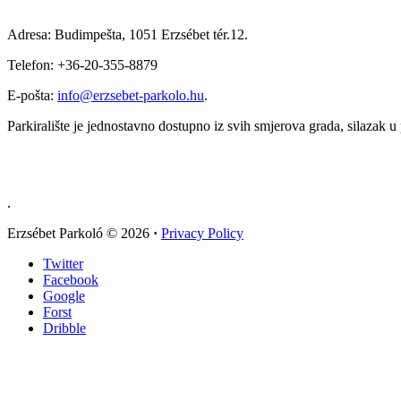
Adresa: Budimpešta, 1051 Erzsébet tér.12.
Telefon: +36-20-355-8879
E-pošta:
info@erzsebet-parkolo.hu
.
Parkiralište je jednostavno dostupno iz svih smjerova grada, silazak u pa
.
Erzsébet Parkoló
© 2026
·
Privacy Policy
Twitter
Facebook
Google
Forst
Dribble